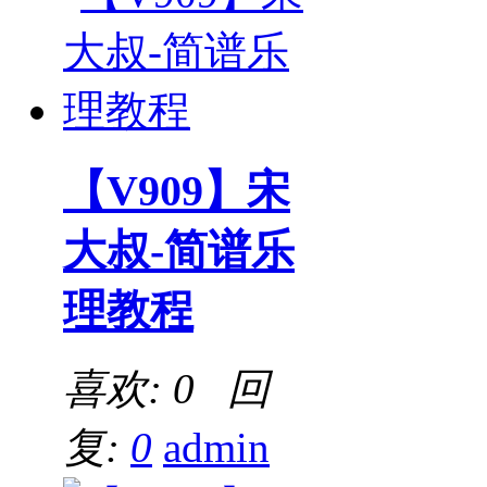
【V909】宋
大叔-简谱乐
理教程
喜欢: 0 回
复:
0
admin