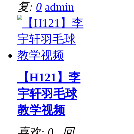
复:
0
admin
【H121】李
宇轩羽毛球
教学视频
喜欢: 0 回