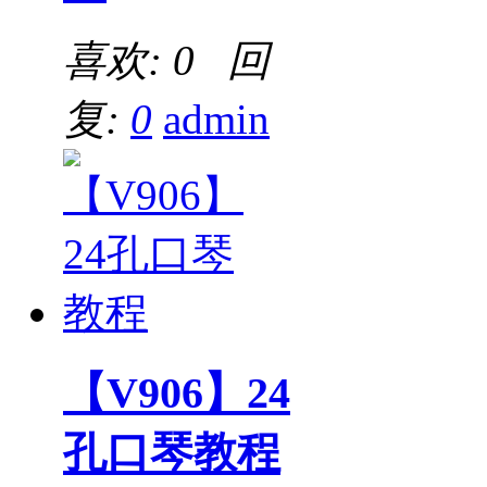
喜欢: 0 回
复:
0
admin
【V906】24
孔口琴教程