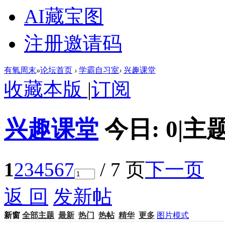
AI藏宝图
注册邀请码
有氧周末
»
论坛首页
›
学霸自习室
›
兴趣课堂
收藏本版
|
订阅
兴趣课堂
今日:
0
|
主题
1
2
3
4
5
6
7
/ 7 页
下一页
返 回
发新帖
新窗
全部主题
最新
热门
热帖
精华
更多
图片模式