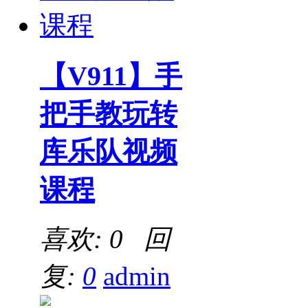
【V911】手
把手教玩转
库乐队视频
课程
喜欢: 0 回
复:
0
admin