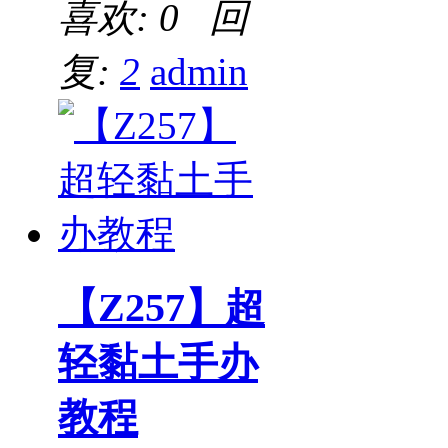
喜欢: 0 回
复:
2
admin
【Z257】超
轻黏土手办
教程