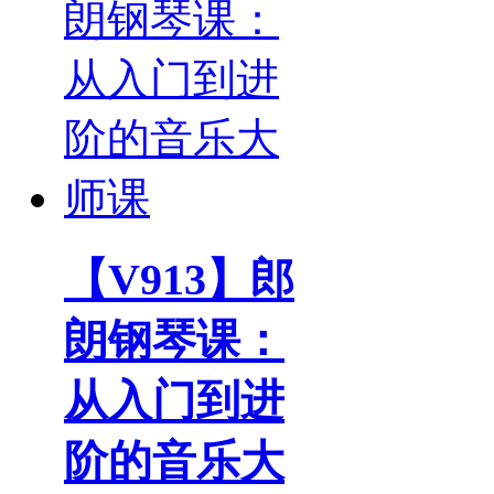
【V913】郎
朗钢琴课：
从入门到进
阶的音乐大