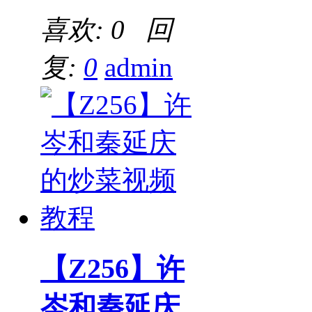
喜欢: 0 回
复:
0
admin
【Z256】许
岑和秦延庆