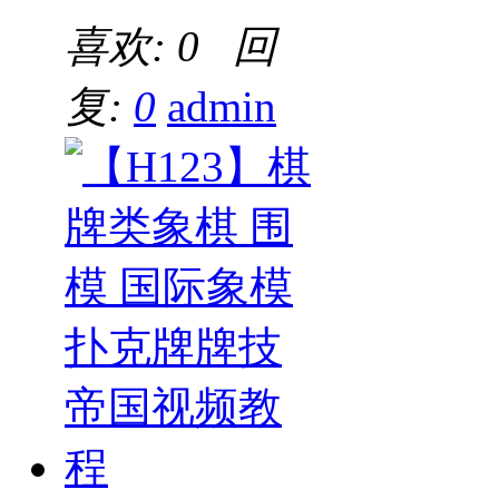
喜欢: 0 回
复:
0
admin