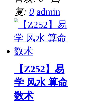
复:
0
admin
【Z252】易
学 风水 算命
数术