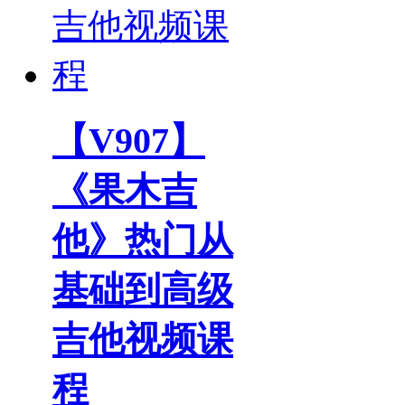
【V907】
《果木吉
他》热门从
基础到高级
吉他视频课
程