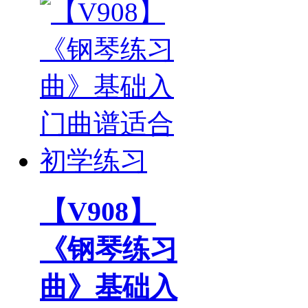
【V908】
《钢琴练习
曲》基础入