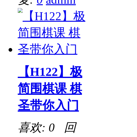
【H122】极
简围棋课 棋
圣带你入门
喜欢: 0 回