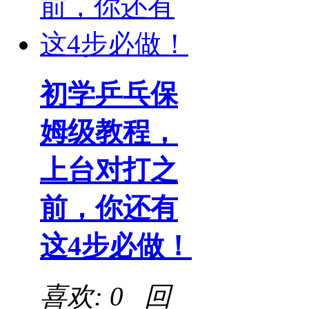
初学乒乓保
姆级教程，
上台对打之
前，你还有
这4步必做！
喜欢: 0 回