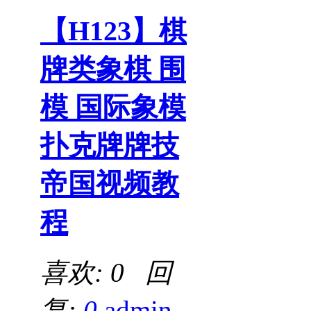
【H123】棋
牌类象棋 围
模 国际象模
扑克牌牌技
帝国视频教
程
喜欢: 0 回
复:
0
admin