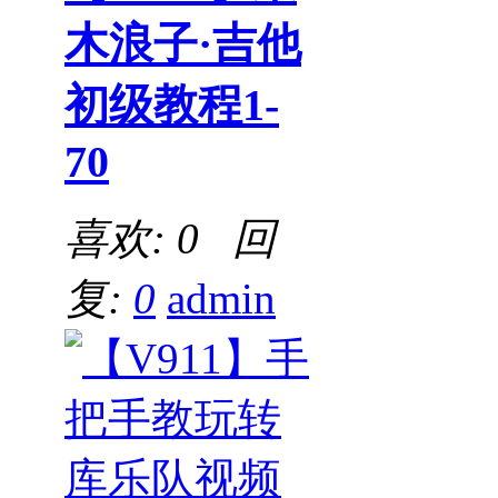
木浪子·吉他
初级教程1-
70
喜欢: 0 回
复:
0
admin