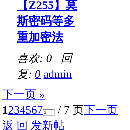
【Z255】莫
斯密码等多
重加密法
喜欢: 0 回
复:
0
admin
下一页 »
1
2
3
4
5
6
7
/ 7 页
下一页
返 回
发新帖