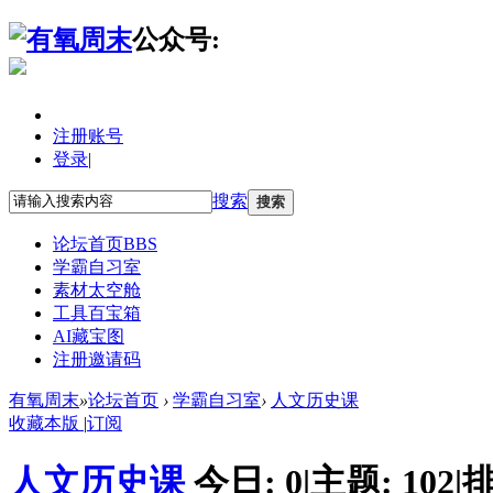
公众号:
注册账号
登录
|
搜索
搜索
论坛首页
BBS
学霸自习室
素材太空舱
工具百宝箱
AI藏宝图
注册邀请码
有氧周末
»
论坛首页
›
学霸自习室
›
人文历史课
收藏本版
|
订阅
人文历史课
今日:
0
|
主题:
102
|
排