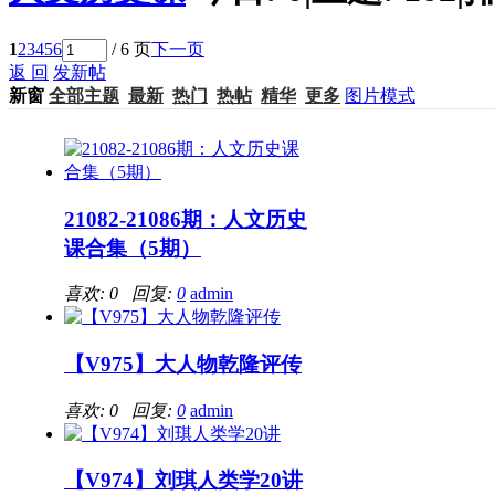
1
2
3
4
5
6
/ 6 页
下一页
返 回
发新帖
新窗
全部主题
最新
热门
热帖
精华
更多
图片模式
21082-21086期：人文历史
课合集（5期）
喜欢: 0 回复:
0
admin
【V975】大人物乾隆评传
喜欢: 0 回复:
0
admin
【V974】刘琪人类学20讲