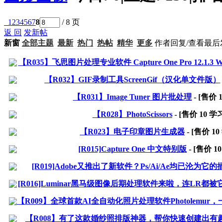
1
2
3
4
5
6
7
8
/ 8 页
返 回
发新帖
新窗
全部主题
最新
热门
热帖
精华
更多
作者
回复/查看
最后
【R035】飞思图片处理专业软件 Capture One Pro 12.1.3 W
【R032】GIF录制工具ScreenGif（汉化单文件版）
【R031】Image Tuner 图片批处理
- [售价
【R028】PhotoScissors
- [售价
10
学习
【R023】电子印章图片生成器
- [售价
10
[R015]Capture One 中文特别版
- [售价
10
[R019]Adobe又推出了新软件？Ps/Ai/Ae均已沦为它的
[R016]Luminar黑马级图像后期处理软件来啦，连LR都被它
【R009】全球首款AI全自动化照片处理软件Photolemur，一
【R008】有了这款婚纱照排版神器，帮你快速创建出有趣的