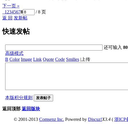
下一页 »
1
2
3
4
5
6
7
8
/ 8 页
返 回
发新帖
快速发帖
还可输入
80
高级模式
B
Color
Image
Link
Quote
Code
Smilies
|
上传
本版积分规则
发表帖子
返回顶部
返回版块
© 2001-2013
Comsenz Inc.
Powered by
Discuz!
X3.4
(
浙ICP