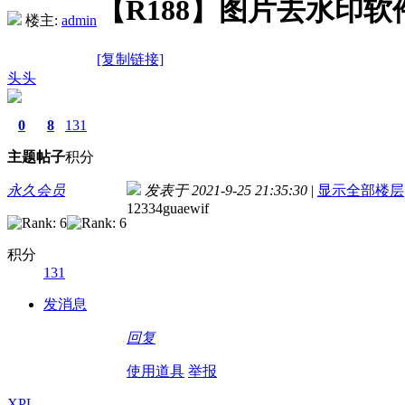
【R188】图片去水印软件 有
楼主:
admin
[复制链接]
头头
0
8
131
主题
帖子
积分
永久会员
发表于 2021-9-25 21:35:30
|
显示全部楼层
12334guaewif
积分
131
发消息
回复
使用道具
举报
XPL