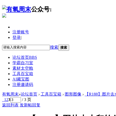
公众号:
注册账号
登录
|
搜索
搜索
论坛首页
BBS
学霸自习室
素材太空舱
工具百宝箱
AI藏宝图
注册邀请码
有氧周末
»
论坛首页
›
工具百宝箱
›
图形图像
›
【R188】图片去水印
1
2
3
/ 3 页
返回列表
发新帖
回复