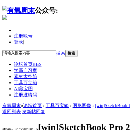
公众号:
注册账号
登录
|
搜索
搜索
论坛首页
BBS
学霸自习室
素材太空舱
工具百宝箱
AI藏宝图
注册邀请码
有氧周末
»
论坛首页
›
工具百宝箱
›
图形图像
›
[win]SketchBoo
返回列表
发新帖
回复
[win]SketchBook Pr