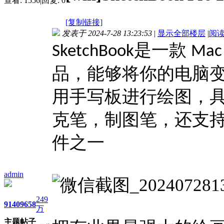
查看:
1556
|
回复:
0
[复制链接]
发表于 2024-7-28 13:23:53
|
显示全部楼层
|
阅
是一款
SketchBook
Ma
品，能够将你的电脑
用手写板进行绘图，
克笔，制图笔，还支
件之一
admin
249
9140
9658
万
主题
帖子