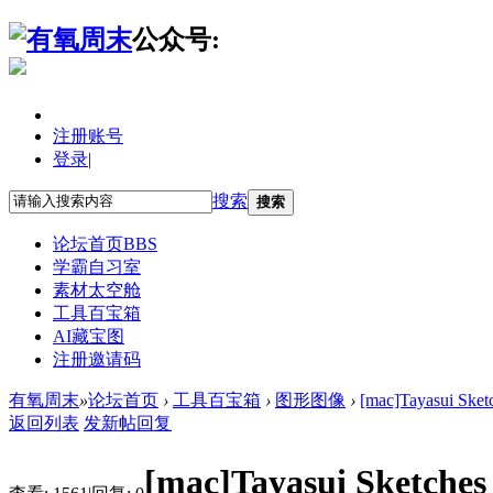
公众号:
注册账号
登录
|
搜索
搜索
论坛首页
BBS
学霸自习室
素材太空舱
工具百宝箱
AI藏宝图
注册邀请码
有氧周末
»
论坛首页
›
工具百宝箱
›
图形图像
›
[mac]Tayasui Sk
返回列表
发新帖
回复
[mac]Tayasui Sket