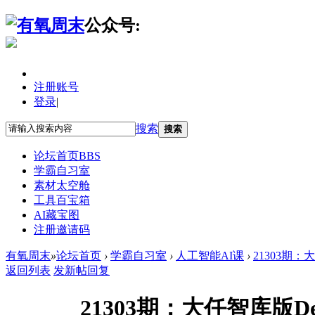
公众号:
注册账号
登录
|
搜索
搜索
论坛首页
BBS
学霸自习室
素材太空舱
工具百宝箱
AI藏宝图
注册邀请码
有氧周末
»
论坛首页
›
学霸自习室
›
人工智能AI课
›
21303期：
返回列表
发新帖
回复
21303期：大任智库版D