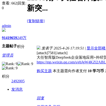
查看:
662
|
回复:
新突...
0
[复制链接]
admin
9141
9659
249万
主题
帖子
积分
发表于 2025-4-26 17:19:51
|
显示全部楼
[attach]7581[/attach]
管理员
大任智库版DeepSeek企业落地应用+外
https://mp.weixin.qq.com/s/ebJgW4KZl2A
购买主题
本主题需向作者支付
10 学习币
积分
2492005
发消息
回复