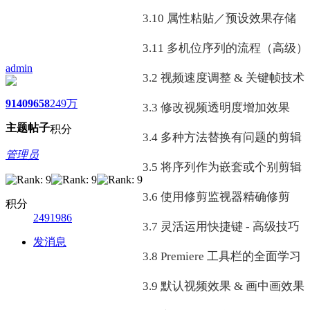
3.10 属性粘贴／预设效果存储
3.11 多机位序列的流程（高级）
admin
3.2 视频速度调整 & 关键帧技术
9140
9658
249万
3.3 修改视频透明度增加效果
主题
帖子
积分
3.4 多种方法替换有问题的剪辑
管理员
3.5 将序列作为嵌套或个别剪辑
3.6 使用修剪监视器精确修剪
积分
2491986
3.7 灵活运用快捷键 - 高级技巧
发消息
3.8 Premiere 工具栏的全面学习
3.9 默认视频效果 & 画中画效果