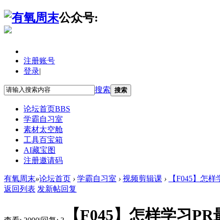
公众号:
注册账号
登录
|
搜索
搜索
论坛首页
BBS
学霸自习室
素材太空舱
工具百宝箱
AI藏宝图
注册邀请码
有氧周末
»
论坛首页
›
学霸自习室
›
视频剪辑课
›
【F045】怎样
返回列表
发新帖
回复
【F045】怎样学习P