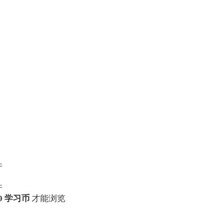
件
件
0 学习币
才能浏览