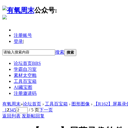
公众号:
注册账号
登录
|
搜索
搜索
论坛首页
BBS
学霸自习室
素材太空舱
工具百宝箱
AI藏宝图
注册邀请码
有氧周末
»
论坛首页
›
工具百宝箱
›
图形图像
›
【R162】屏幕录像
1
2
3
4
5
/ 5 页
下一页
返回列表
发新帖
回复