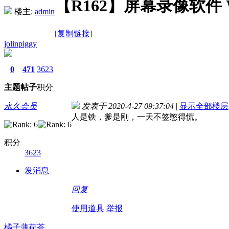
【R162】屏幕录像软件 W
楼主:
admin
[复制链接]
jolinpiggy
0
471
3623
主题
帖子
积分
永久会员
发表于 2020-4-27 09:37:04
|
显示全部楼层
人是铁，爹是刚，一天不签憋得慌。
积分
3623
发消息
回复
使用道具
举报
橘子薄荷茶