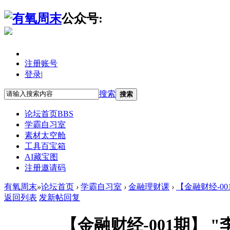
公众号:
注册账号
登录
|
搜索
搜索
论坛首页
BBS
学霸自习室
素材太空舱
工具百宝箱
AI藏宝图
注册邀请码
有氧周末
»
论坛首页
›
学霸自习室
›
金融理财课
›
【金融财经-00
返回列表
发新帖
回复
【金融财经-001期】 