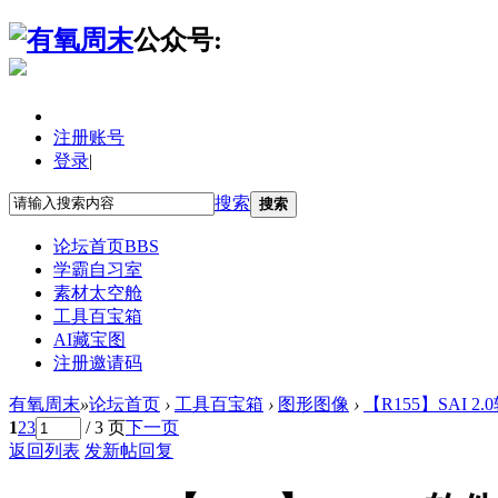
公众号:
注册账号
登录
|
搜索
搜索
论坛首页
BBS
学霸自习室
素材太空舱
工具百宝箱
AI藏宝图
注册邀请码
有氧周末
»
论坛首页
›
工具百宝箱
›
图形图像
›
【R155】SAI 
1
2
3
/ 3 页
下一页
返回列表
发新帖
回复