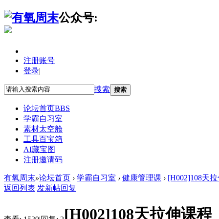
公众号:
注册账号
登录
|
搜索
搜索
论坛首页
BBS
学霸自习室
素材太空舱
工具百宝箱
AI藏宝图
注册邀请码
有氧周末
»
论坛首页
›
学霸自习室
›
健康管理课
›
[H002]108
返回列表
发新帖
回复
[H002]108天拉伸课程