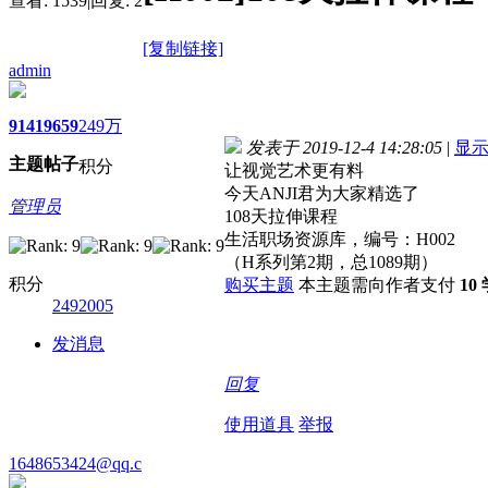
查看:
1539
|
回复:
2
[复制链接]
admin
9141
9659
249万
发表于 2019-12-4 14:28:05
|
显
主题
帖子
积分
让视觉艺术更有料
今天ANJI君为大家精选了
管理员
108天拉伸课程
生活职场资源库，编号：H002
（H系列第2期，总1089期）
积分
购买主题
本主题需向作者支付
10
2492005
发消息
回复
使用道具
举报
1648653424@qq.c