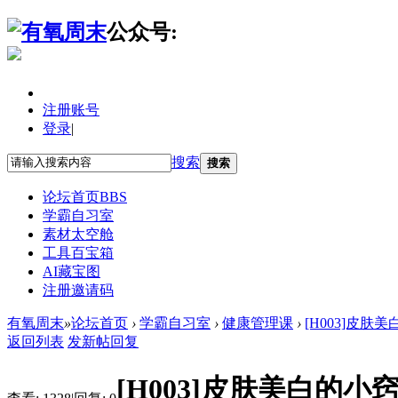
公众号:
注册账号
登录
|
搜索
搜索
论坛首页
BBS
学霸自习室
素材太空舱
工具百宝箱
AI藏宝图
注册邀请码
有氧周末
»
论坛首页
›
学霸自习室
›
健康管理课
›
[H003]皮肤
返回列表
发新帖
回复
[H003]皮肤美白的