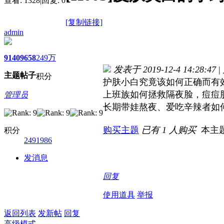
查看:
1328
|
回复:
0
[复制链接]
admin
9140
9658
249万
发表于 2019-12-4 14:28:47
|
主题
帖子
积分
护肤小白究竟该如何正确而有
上班族如何拯救隔夜脸，痘痘
管理员
长期带娃熬夜、爱吃辛辣者如
购买主题
已有 1 人购买
本主
积分
2491986
发消息
回复
使用道具
举报
返回列表
发新帖
回复
高级模式