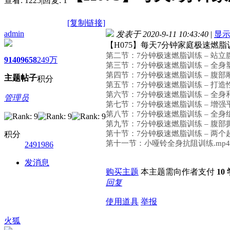
查看:
1225
|
回复:
1
[复制链接]
admin
发表于 2020-9-11 10:43:40
|
显
【H075】每天7分钟家庭极速燃
第二节：7分钟极速燃脂训练 – 站立腹
9140
9658
249万
第三节：7分钟极速燃脂训练 – 全身
第四节：7分钟极速燃脂训练 – 腹部雕
主题
帖子
积分
第五节：7分钟极速燃脂训练 – 打造性
第六节：7分钟极速燃脂训练 – 全身和
管理员
第七节：7分钟极速燃脂训练 – 增强平
第八节：7分钟极速燃脂训练 – 全身
第九节：7分钟极速燃脂训练 – 腹部撕
第十节：7分钟极速燃脂训练 – 两个
积分
第十一节：小哑铃全身抗阻训练.mp4
2491986
发消息
购买主题
本主题需向作者支付
10
回复
使用道具
举报
火狐