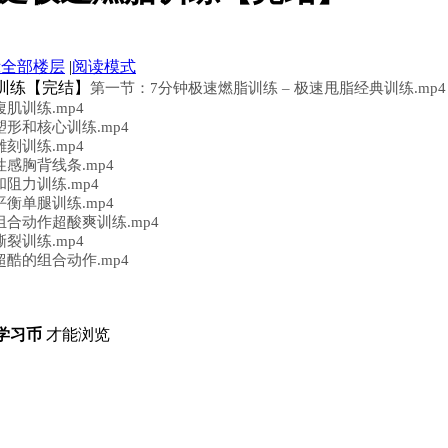
示全部楼层
|
阅读模式
脂训练【完结】
第一节：7分钟极速燃脂训练 – 极速甩脂经典训练.mp4
肌训练.mp4
塑形和核心训练.mp4
刻训练.mp4
感胸背线条.mp4
阻力训练.mp4
衡单腿训练.mp4
组合动作超酸爽训练.mp4
裂训练.mp4
超酷的组合动作.mp4
 学习币
才能浏览