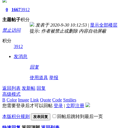
0
1667
3912
主题
帖子
积分
发表于 2020-9-30 10:12:53
|
显示全部楼层
禁止访问
提示:
作者被禁止或删除 内容自动屏蔽
积分
3912
发消息
回复
使用道具
举报
返回列表
发新帖
回复
高级模式
B
Color
Image
Link
Quote
Code
Smilies
您需要登录后才可以回帖
登录
|
立即注册
本版积分规则
回帖后跳转到最后一页
发表回复
快速回复
返回顶部
返回列表