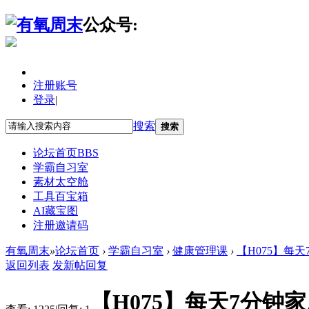
公众号:
注册账号
登录
|
搜索
搜索
论坛首页
BBS
学霸自习室
素材太空舱
工具百宝箱
AI藏宝图
注册邀请码
有氧周末
»
论坛首页
›
学霸自习室
›
健康管理课
›
【H075】每天
返回列表
发新帖
回复
【H075】每天7分