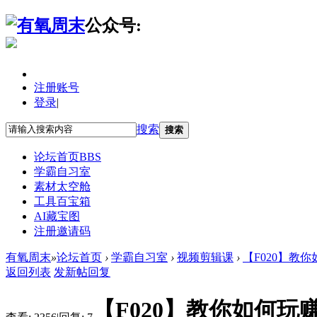
公众号:
注册账号
登录
|
搜索
搜索
论坛首页
BBS
学霸自习室
素材太空舱
工具百宝箱
AI藏宝图
注册邀请码
有氧周末
»
论坛首页
›
学霸自习室
›
视频剪辑课
›
【F020】教
返回列表
发新帖
回复
【F020】教你如何玩