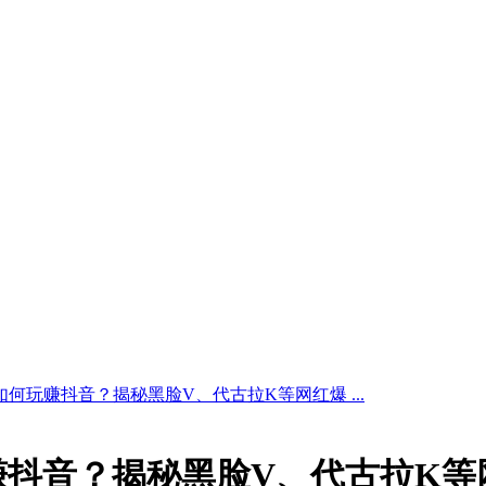
你如何玩赚抖音？揭秘黑脸V、代古拉K等网红爆 ...
赚抖音？揭秘黑脸V、代古拉K等网