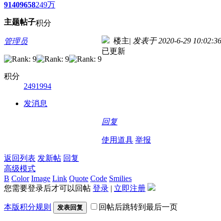
9140
9658
249万
主题
帖子
积分
楼主
|
发表于 2020-6-29 10:02:3
管理员
已更新
积分
2491994
发消息
回复
使用道具
举报
返回列表
发新帖
回复
高级模式
B
Color
Image
Link
Quote
Code
Smilies
您需要登录后才可以回帖
登录
|
立即注册
本版积分规则
回帖后跳转到最后一页
发表回复