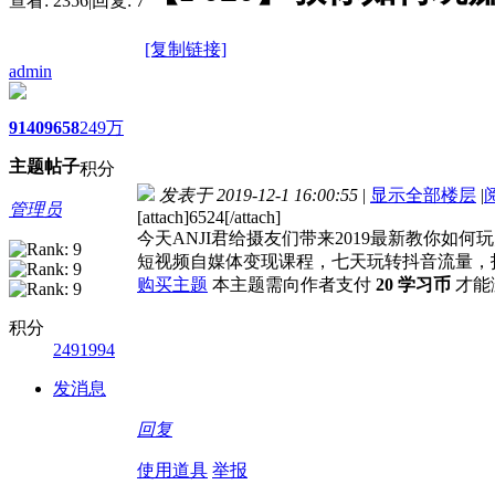
查看:
2356
|
回复:
7
[复制链接]
admin
9140
9658
249万
主题
帖子
积分
发表于 2019-12-1 16:00:55
|
显示全部楼层
|
管理员
[attach]6524[/attach]
今天ANJI君给摄友们带来2019最新教你
短视频自媒体变现课程，七天玩转抖音流量，
购买主题
本主题需向作者支付
20 学习币
才能
积分
2491994
发消息
回复
使用道具
举报