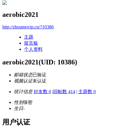
aerobic2021
http://zhoumovip.cn/?10386
主题
留言板
个人资料
aerobic2021
(UID: 10386)
邮箱状态
已验证
视频认证
未认证
统计信息
好友数 0
|
回帖数 414
|
主题数 0
性别
保密
生日
-
用户认证