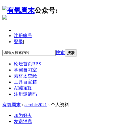
公众号:
注册账号
登录
|
搜索
搜索
论坛首页
BBS
学霸自习室
素材太空舱
工具百宝箱
AI藏宝图
注册邀请码
有氧周末
›
aerobic2021
›
个人资料
加为好友
发送消息