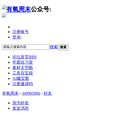
公众号:
注册账号
登录
|
搜索
搜索
论坛首页
BBS
学霸自习室
素材太空舱
工具百宝箱
AI藏宝图
注册邀请码
有氧周末
›
349905006
›
好友
加为好友
发送消息