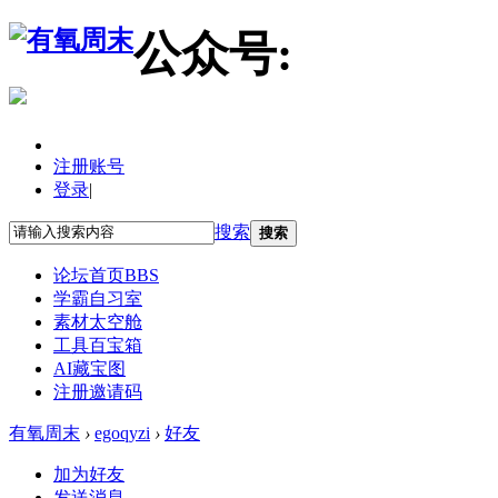
公众号:
注册账号
登录
|
搜索
搜索
论坛首页
BBS
学霸自习室
素材太空舱
工具百宝箱
AI藏宝图
注册邀请码
有氧周末
›
egoqyzi
›
好友
加为好友
发送消息