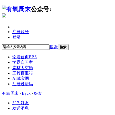
公众号:
注册账号
登录
|
搜索
搜索
论坛首页
BBS
学霸自习室
素材太空舱
工具百宝箱
AI藏宝图
注册邀请码
有氧周末
›
Byck
›
好友
加为好友
发送消息