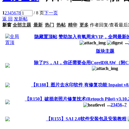
1
2
3
4
5
6
7
8
/ 8 页
下一页
返 回
发新帖
新窗
全部主题
最新
热门
热帖
精华
更多
作者
回复/查看
最后
隐藏置顶帖
赞助加入有氧周末VIP，全网最新的
...
版块主题
除了PS，AI，你还需要会用CorelDRAW（附C
【R188】图片去水印软件 有修复功能 Inpaint v8
【R150】破损老照片修复技术(Retouch Pilot) v3.10
...
2
3
4
5
6
..
7
【R155】SAI 2.0软件安装包及安装教程