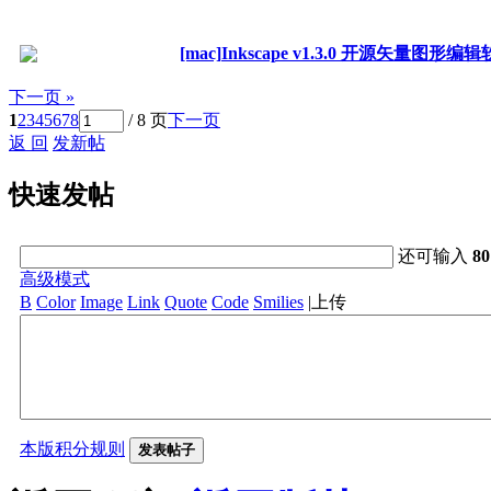
[mac]Inkscape v1.3.0 开源矢量图形编
下一页 »
1
2
3
4
5
6
7
8
/ 8 页
下一页
返 回
发新帖
快速发帖
还可输入
80
高级模式
B
Color
Image
Link
Quote
Code
Smilies
|
上传
本版积分规则
发表帖子