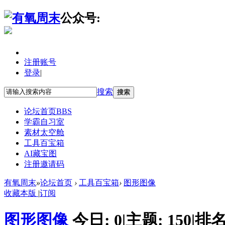
公众号:
注册账号
登录
|
搜索
搜索
论坛首页
BBS
学霸自习室
素材太空舱
工具百宝箱
AI藏宝图
注册邀请码
有氧周末
»
论坛首页
›
工具百宝箱
›
图形图像
收藏本版
|
订阅
图形图像
今日:
0
|
主题:
150
|
排名