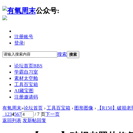
公众号:
注册账号
登录
|
搜索
搜索
论坛首页
BBS
学霸自习室
素材太空舱
工具百宝箱
AI藏宝图
注册邀请码
有氧周末
»
论坛首页
›
工具百宝箱
›
图形图像
›
【R150】破损老照片修复
1
2
3
4
5
6
7
/ 7 页
下一页
返回列表
发新帖
回复