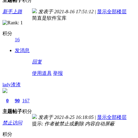
主题
帖子
积分
新手上路
发表于 2021-8-16 17:51:12
|
显示全部楼层
简直是软件宝库
积分
16
发消息
回复
使用道具
举报
lady渣渣
0
90
167
主题
帖子
积分
发表于 2021-8-25 16:18:05
|
显示全部楼层
禁止访问
提示:
作者被禁止或删除 内容自动屏蔽
积分